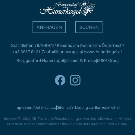
ANFRAGEN
BUCHEN
Schildlehen 78
A-8972
Ramsau am Dachstein
Österreich
+43 3687 8121 7
info@hunerkogel.at
www.hunerkogel.at
Berggasthof Hunerkogel
Zimmer & Preise
(360° Grad)
Impressum
Datenschutz
Sitemap
Erklärung zur Barrierefreiheit
Hinweis: Bildtitel, Alt-Texte und Beschreibungen werden teilweise mit Hilfe von
KI erstellt. Weitere Informationen finden Sie in der
Datenschutzerklärung
.