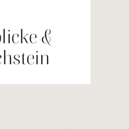
licke &
chstein