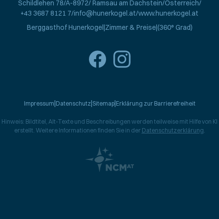
Schildlehen 78
A-8972
Ramsau am Dachstein
Österreich
+43 3687 8121 7
info@hunerkogel.at
www.hunerkogel.at
Berggasthof Hunerkogel
Zimmer & Preise
(360° Grad)
Impressum
Datenschutz
Sitemap
Erklärung zur Barrierefreiheit
Hinweis: Bildtitel, Alt-Texte und Beschreibungen werden teilweise mit Hilfe von KI
erstellt. Weitere Informationen finden Sie in der
Datenschutzerklärung
.