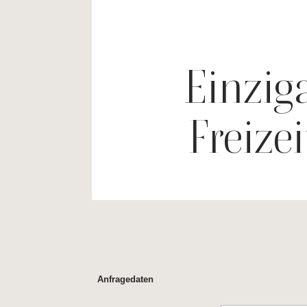
Einzig
Freize