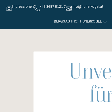
Impressionen
+43 3687 8121 7
info@hunerkogel.at
BERGGASTHOF HUNERKOGEL
Unve
fü