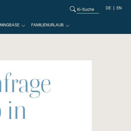
DE
EN
ININGBASE
FAMILIENURLAUB
frage
 in