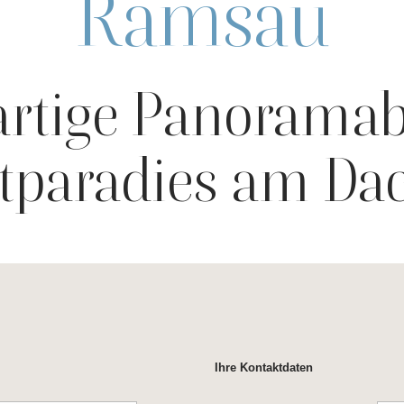
Ramsau
artige Panoramab
itparadies am Da