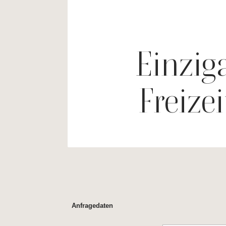
Einzig
Freize