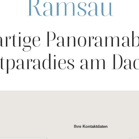
Ramsau
artige Panoramab
itparadies am Da