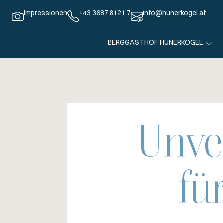
Impressionen
+43 3687 8121 7
info@hunerkogel.at
BERGGASTHOF HUNERKOGEL
Unve
fü