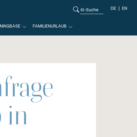
DE
EN
ININGBASE
FAMILIENURLAUB
frage
 in