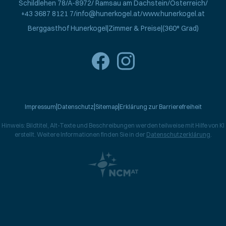
Schildlehen 78
A-8972
Ramsau am Dachstein
Österreich
+43 3687 8121 7
info@hunerkogel.at
www.hunerkogel.at
Berggasthof Hunerkogel
Zimmer & Preise
(360° Grad)
Impressum
Datenschutz
Sitemap
Erklärung zur Barrierefreiheit
Hinweis: Bildtitel, Alt-Texte und Beschreibungen werden teilweise mit Hilfe von KI
erstellt. Weitere Informationen finden Sie in der
Datenschutzerklärung
.