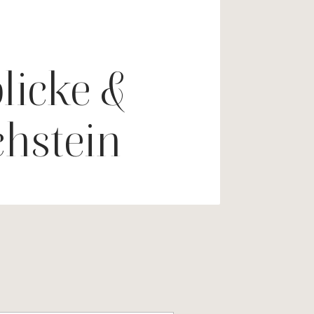
licke &
chstein